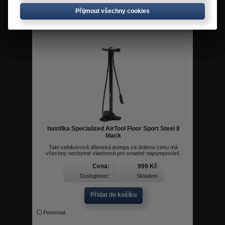
Přidat do košíku
Přijmout všechny cookies
Přijmout všechny cookies
Porovnat
hustilka Specialized AirTool Floor Sport Steel II
black
Tato celokovová dílenská pumpa za dobrou cenu má
všechny nezbytné vlastnosti pro snadné napumpování.
Cena:
999 Kč
Dostupnost:
Skladem
Přidat do košíku
Porovnat