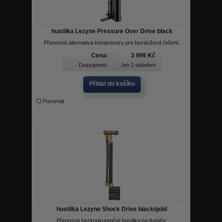
hustilka Lezyne Pressure Over Drive black
Přenosná alternativa kompresoru pro bezdušová řešení.
Cena:
3 999 Kč
Dostupnost:
Jen 1 skladem
Přidat do košíku
Porovnat
hustilka Lezyne Shock Drive black/gold
Přenosná bezkonkurenční hustilka na tlumiče.