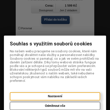
Cena:
1 599 Kč
Dostupnost:
Jen 2 skladem
Přidat do košíku
Porovnat
Souhlas s využitím souborů cookies
Souhlas s využitím souborů cookies
Na našem webu pracujeme se soubory cookies, které nám
Na našem webu pracujeme se soubory cookies, které nám
pomáhají zkvalitnit naše služby a personalizovat nabídky.
pomáhají zkvalitnit naše služby a personalizovat nabídky.
Soubory cookies si pamatují, co a jak ve svém prohlížeči na
Soubory cookies si pamatují, co a jak ve svém prohlížeči na
daném zařízení děláte. Díky tomu webová stránka funguje
daném zařízení děláte. Díky tomu webová stránka funguje
podle vás a je schopná se přizpůsobit vašim preferencím.
podle vás a je schopná se přizpůsobit vašim preferencím.
Blokování některých typů souborů může mít vliv na vaši
Blokování některých typů souborů může mít vliv na vaši
uživatelskou zkušenost s naším webem, také nebudeme
uživatelskou zkušenost s naším webem, také nebudeme
schopni poskytnout vám nabídku na základě vašich
schopni poskytnout vám nabídku na základě vašich
preferencí.
preferencí.
hustilka Lezyne Steel Floor Drive Tall black
Strojově opracovaná ocelová nožní pumpa, prodloužená
verze.
Nastavení
Nastavení
Cena:
1 949 Kč
Dostupnost:
Jen 1 skladem
Odmítnout vše
Odmítnout vše