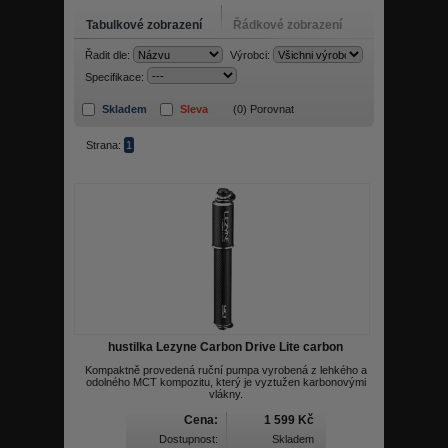
Tabulkové zobrazení
Řádkové zobrazení
Řadit dle:
Výrobci:
Specifikace:
Skladem
Sleva
(
0
) Porovnat
Strana:
1
hustilka Lezyne Carbon Drive Lite carbon
Kompaktně provedená ruční pumpa vyrobená z lehkého a
odolného MCT kompozitu, který je vyztužen karbonovými
vlákny.
Cena:
1 599 Kč
Dostupnost:
Skladem