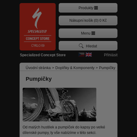
Produkty
Nákupní košík (0) 0 Kč
Menu
Přihlásit
Specialized Concept Store
Úvodní stránka
>
Doplňky & Komponenty
>
Pumpičky
Pumpičky
Od malých hustilek a pumpiček do kapsy po velké
dílenské pumpy, ty vše nabízíme v této sekci.