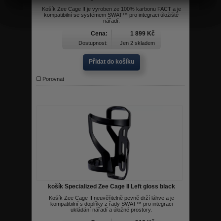
Košík Zee Cage II je vyroben ze 100% karbonu FACT a je
kompatibilní se systémem SWAT™ pro integraci úložiště
nářadí.
Cena:
1 899 Kč
Dostupnost:
Jen 2 skladem
Přidat do košíku
Porovnat
košík Specialized Zee Cage II Left gloss black
Košík Zee Cage II neuvěřitelně pevně drží láhve a je
kompatibilní s doplňky z řady SWAT™ pro integraci
ukládání nářadí a úložné prostory.