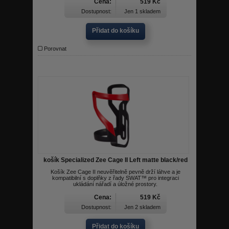
Cena:
519 Kč
Dostupnost:
Jen 1 skladem
Přidat do košíku
Porovnat
košík Specialized Zee Cage II Left matte black/red
Košík Zee Cage II neuvěřitelně pevně drží láhve a je
kompatibilní s doplňky z řady SWAT™ pro integraci
ukládání nářadí a úložné prostory.
Cena:
519 Kč
Dostupnost:
Jen 2 skladem
Přidat do košíku