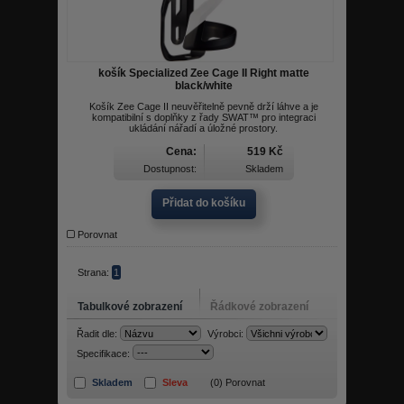
košík Specialized Zee Cage II Right matte
black/white
Košík Zee Cage II neuvěřitelně pevně drží láhve a je
kompatibilní s doplňky z řady SWAT™ pro integraci
ukládání nářadí a úložné prostory.
Cena:
519 Kč
Dostupnost:
Skladem
Přidat do košíku
Porovnat
Strana:
1
Tabulkové zobrazení
Řádkové zobrazení
Řadit dle:
Výrobci:
Specifikace:
Skladem
Sleva
(
0
) Porovnat