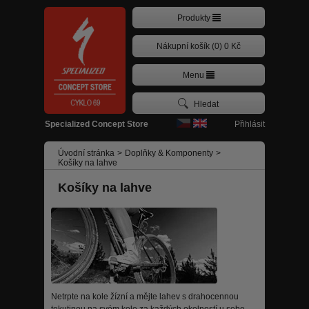
Produkty
Nákupní košík (0) 0 Kč
Menu
Přihlásit
Specialized Concept Store
Úvodní stránka
>
Doplňky & Komponenty
>
Košíky na lahve
Košíky na lahve
Netrpte na kole žízní a mějte lahev s drahocennou