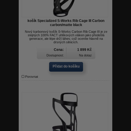
košík Specialized S-Works Rib Cage III Carbon
carbon/matte black
Nový karbonový košík S-Works Carbon Rib Cage III je ze
stejných 100% FACT uhlíkových vláken jako předešlá
generace, ale lépe drží láhev, což oceníte hlavně na
drsných silnicích.
Cena:
1 899 Kč
Dostupnost:
Na dotaz
Přidat do košíku
Porovnat