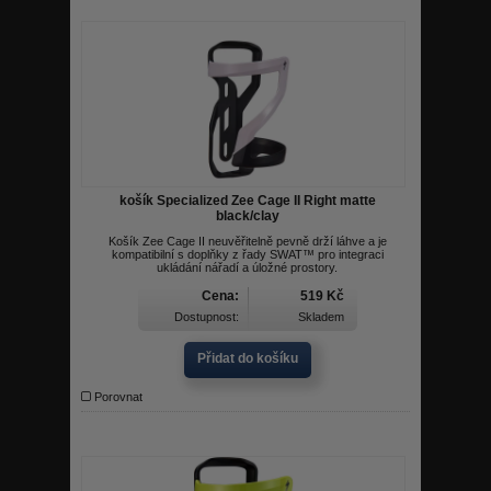
košík Specialized Zee Cage II Right matte
black/clay
Košík Zee Cage II neuvěřitelně pevně drží láhve a je
kompatibilní s doplňky z řady SWAT™ pro integraci
ukládání nářadí a úložné prostory.
Cena:
519 Kč
Dostupnost:
Skladem
Přidat do košíku
Porovnat