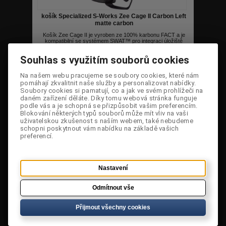
košík Specialized S-Works Zee Cage II Carbon Left
matte carbon
Košík Zee Cage II je vyroben ze 100% karbonu FACT a je
kompatibilní se systémem SWAT™ pro integraci úložiště
nářadí.
Souhlas s využitím souborů cookies
Souhlas s využitím souborů cookies
Cena:
1 899 Kč
Dostupnost:
Jen 1 skladem
Na našem webu pracujeme se soubory cookies, které nám
Na našem webu pracujeme se soubory cookies, které nám
pomáhají zkvalitnit naše služby a personalizovat nabídky.
pomáhají zkvalitnit naše služby a personalizovat nabídky.
Přidat do košíku
Soubory cookies si pamatují, co a jak ve svém prohlížeči na
Soubory cookies si pamatují, co a jak ve svém prohlížeči na
daném zařízení děláte. Díky tomu webová stránka funguje
daném zařízení děláte. Díky tomu webová stránka funguje
podle vás a je schopná se přizpůsobit vašim preferencím.
podle vás a je schopná se přizpůsobit vašim preferencím.
Porovnat
Blokování některých typů souborů může mít vliv na vaši
Blokování některých typů souborů může mít vliv na vaši
uživatelskou zkušenost s naším webem, také nebudeme
uživatelskou zkušenost s naším webem, také nebudeme
schopni poskytnout vám nabídku na základě vašich
schopni poskytnout vám nabídku na základě vašich
preferencí.
preferencí.
Nastavení
Nastavení
Odmítnout vše
Odmítnout vše
Přijmout všechny cookies
Přijmout všechny cookies
košík Specialized S-Works Zee Cage II Carbon
Right matte carbon