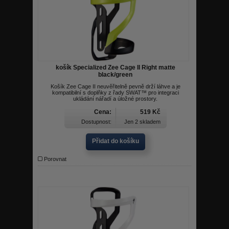
košík Specialized Zee Cage II Right matte
black/green
Košík Zee Cage II neuvěřitelně pevně drží láhve a je
kompatibilní s doplňky z řady SWAT™ pro integraci
ukládání nářadí a úložné prostory.
Cena:
519 Kč
Dostupnost:
Jen 2 skladem
Přidat do košíku
Porovnat