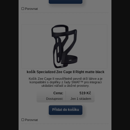
Porovnat
košík Specialized Zee Cage II Right matte black
Košík Zee Cage II neuvěřitelně pevně drží láhve a je
kompatibilní s doplňky z řady SWAT™ pro integraci
ukládání nářadí a úložné prostory.
Cena:
519 Kč
Dostupnost:
Jen 1 skladem
Přidat do košíku
Porovnat