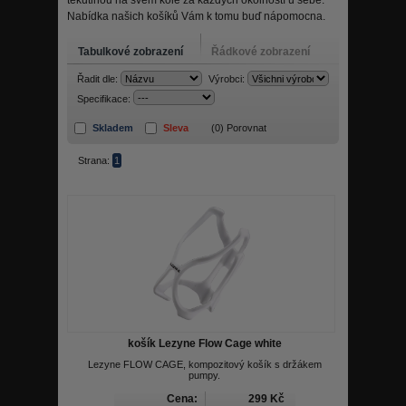
tekutinou na svém kole za každých okolností u sebe.
Nabídka našich košíků Vám k tomu buď nápomocna.
Tabulkové zobrazení
Řádkové zobrazení
Řadit dle:
Výrobci:
Specifikace:
Skladem
Sleva
(
0
) Porovnat
Strana:
1
košík Lezyne Flow Cage white
Lezyne FLOW CAGE, kompozitový košík s držákem
pumpy.
Cena:
299 Kč