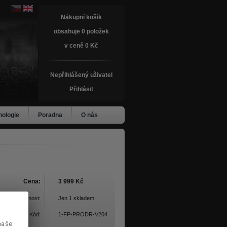
Nákupní košík
obsahuje 0 položek
v ceně 0 Kč
Nepřihlášený uživatel
Přihlásit
nologie
Poradna
O nás
Cena:
3 999 Kč
Dostupnost:
Jen 1 skladem
Kód:
1-FP-PRODR-V204
naše
naše