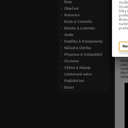
Boty
služb
služb
Soubo
Soubo
Oblečení
Díky 
Díky 
prefe
prefe
Rukavice
Bloko
Bloko
Brýle & Chrániče
naší
naší
prefe
prefe
Batohy & Ledvinky
Sedla
Posl
Doplňky & Komponenty
Na
Na
Nářadí & Údržba
Popi
Přeprava & Uskladnění
Hust
Úschova
umož
Výživa & Nápoje
vent
této
Limitované edice
chrá
Pojištění kol
Bazar