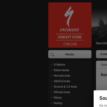
Special
Kont
S-Works
Úvod
Elektrokola
hu
Horská kola
Silniční kola
Gravel & CX kola
Dětská kola
Sou
Sou
Rámy
Helmy
Na n
Na n