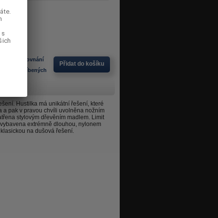
áte.
áte.
m
m
 s
 s
šich
šich
idat do porovnání
Přidat do košíku
idat do oblíbených
ení. Hustilka má unikátní řešení, které
 a pak v pravou chvíli uvolněna nožním
patřena stylovým dřevěním madlem. Limit
a je vybavena extrémně dlouhou, nylonem
 klasickou na dušová řešení.