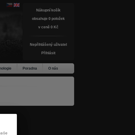
Nákupní košík
obsahuje 0 položek
v ceně 0 Kč
Nepřihlášený uživatel
Přihlásit
nologie
Poradna
O nás
naše
naše