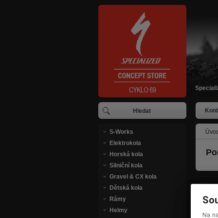
Special
Kont
S-Works
Úvod
Elektrokola
Po
Horská kola
Silniční kola
Gravel & CX kola
Dětská kola
Sou
Sou
Rámy
Helmy
Na n
Na n