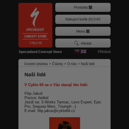
Produkty
Nákupní košík (0) 0 Kč
Menu
Přihlásit
Specialized Concept Store
Úvodní stránka
>
Články
>
O nás
>
Naši lidé
Naši lidé
V Cyklo 69 se o Vás starají tito lidé:
Filip Jakuš
Pozice: ředitel
Jezdí na: S-Works Tarmac, Levo Expert, Epic
Pro, Sequoia Merz, Triumph ;-)
E-mail: filip.jakus@cyklo69.cz