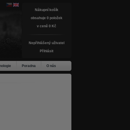
Nákupní košík
obsahuje 0 položek
v ceně 0 Kč
Nepřihlášený uživatel
Přihlásit
nologie
Poradna
O nás