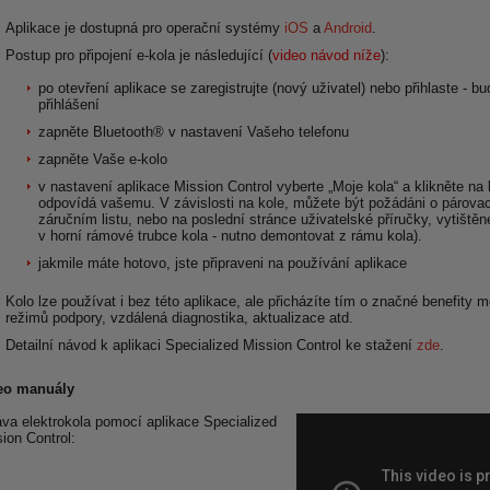
Aplikace je dostupná pro operační systémy
iOS
a
Android
.
Postup pro připojení e-kola je následující (
video návod níže
):
po otevření aplikace se zaregistrujte (nový uživatel) nebo přihlaste -
přihlášení
zapněte Bluetooth® v nastavení Vašeho telefonu
zapněte Vaše e-kolo
v nastavení aplikace Mission Control vyberte „Moje kola“ a klikněte na 
odpovídá vašemu. V závislosti na kole, můžete být požádáni o párova
záručním listu, nebo na poslední stránce uživatelské příručky, vytiště
v horní rámové trubce kola - nutno demontovat z rámu kola).
jakmile máte hotovo, jste připraveni na používání aplikace
Kolo lze používat i bez této aplikace, ale přicházíte tím o značné benefity 
režimů podpory, vzdálená diagnostika, aktualizace atd.
Detailní návod k aplikaci Specialized Mission Control ke stažení
zde
.
eo manuály
va elektrokola pomocí aplikace Specialized
ion Control: