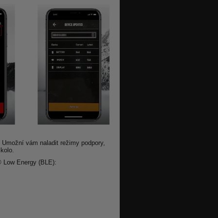
l. Umožní vám naladit režimy podpory,
kolo.
h® Low Energy (BLE):