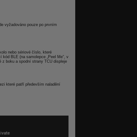
 bude vyžadováno pouze po prvním
kolo nebo sériové číslo, které
cí kód BLE (na samolepce „Peel Me“, v
né z boku a spodní strany TCU displeje
mezi které patří především naladění