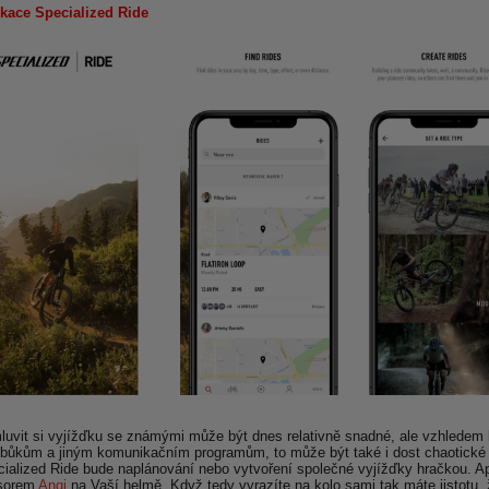
ikace Specialized Ride
luvit si vyjížďku se známými může být dnes relativně snadné, ale vzhled
bůkům a jiným komunikačním programům, to může být také i dost chaotické a 
ialized Ride bude naplánování nebo vytvoření společné vyjížďky hračkou. A
sorem
Angi
na Vaší helmě. Když tedy vyrazíte na kolo sami tak máte jistotu, 