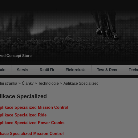
ized Concept Store
akt
Servis
Retül Fit
Elektrokola
Test & Rent
Tech
ní stránka
>
Články
>
Technologie
>
Aplikace Specialized
likace Specialized
plikace Specialized Mission Control
plikace Specialized Ride
plikace Specialized Power Cranks
ikace Specialized Mission Control