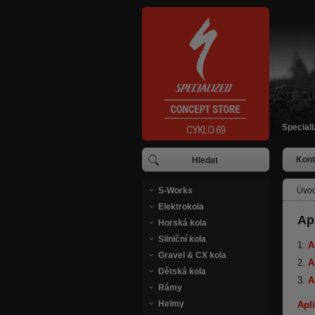
Special
Kont
S-Works
Úvod
Elektrokola
Ap
Horská kola
Silniční kola
A
Gravel & CX kola
A
Dětská kola
A
Rámy
Helmy
Apl