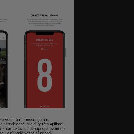
em ke všem těm messengerům,
nepřehledné. Ale díky této aplikaci
plikace taktéž umožňuje spárování se
že i v případě vážnější nehody