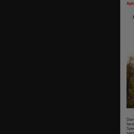
Apl
Dom
face
Spec
sen