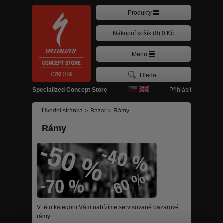
Produkty
Nákupní košík (0) 0 Kč
Menu
Přihlásit
Specialized Concept Store
Úvodní stránka
>
Bazar
>
Rámy
Rámy
V této kategorii Vám nabízíme servisované bazarové
rámy.