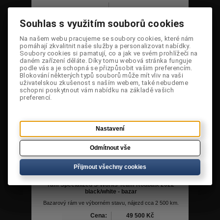
Tabulkové zobrazení
Řádkové zobrazení
Souhlas s využitím souborů cookies
Souhlas s využitím souborů cookies
Řadit dle:
Výrobci:
Na našem webu pracujeme se soubory cookies, které nám
Na našem webu pracujeme se soubory cookies, které nám
Specifikace:
pomáhají zkvalitnit naše služby a personalizovat nabídky.
pomáhají zkvalitnit naše služby a personalizovat nabídky.
Soubory cookies si pamatují, co a jak ve svém prohlížeči na
Soubory cookies si pamatují, co a jak ve svém prohlížeči na
Skladem
Sleva
(
0
) Porovnat
daném zařízení děláte. Díky tomu webová stránka funguje
daném zařízení děláte. Díky tomu webová stránka funguje
podle vás a je schopná se přizpůsobit vašim preferencím.
podle vás a je schopná se přizpůsobit vašim preferencím.
Strana:
1
Blokování některých typů souborů může mít vliv na vaši
Blokování některých typů souborů může mít vliv na vaši
uživatelskou zkušenost s naším webem, také nebudeme
uživatelskou zkušenost s naším webem, také nebudeme
schopni poskytnout vám nabídku na základě vašich
schopni poskytnout vám nabídku na základě vašich
preferencí.
preferencí.
Nastavení
Nastavení
Odmítnout vše
Odmítnout vše
Přijmout všechny cookies
Přijmout všechny cookies
Sleva
rám Specialized S-Works Team Roubaix 2022
black/white - bazar
Bazarový rám ve výborném stavu, nájezd cca 2 500 km.
Cena:
49 500 Kč