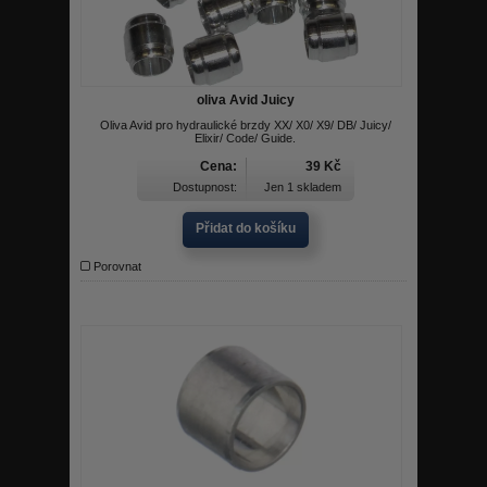
oliva Avid Juicy
Oliva Avid pro hydraulické brzdy XX/ X0/ X9/ DB/ Juicy/
Elixir/ Code/ Guide.
Cena:
39 Kč
Dostupnost:
Jen 1 skladem
Přidat do košíku
Porovnat