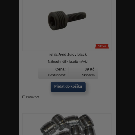
Sleva
jehla Avid Juicy black
Náhradní díl k brzdám Avid.
Cena:
39 Kč
Dostupnost:
Skladem
Přidat do košíku
Porovnat