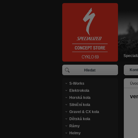
Special
Kont
S-Works
Úvod
Elektrokola
ve
Horská kola
Silniční kola
Gravel & CX kola
Dětská kola
Rámy
Helmy