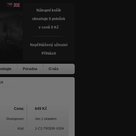
Nákupní košík
obsahuje 0 položek
v ceně 0 Kč
Nepřihlášený uživatel
Přihlásit
nologie
Poradna
O nás
ck
Cena:
649 Kč
Dostupnost:
Jen 1 skladem
Kód:
1-C2-TRSDR-V204