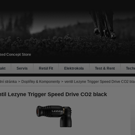
ized Concept Store
akt
Servis
Retül Fit
Elektrokola
Test & Rent
Tech
ní stránka
>
Doplňky & Komponenty
>
ventil Lezyne Trigger Speed Drive CO2 bla
ntil Lezyne Trigger Speed Drive CO2 black