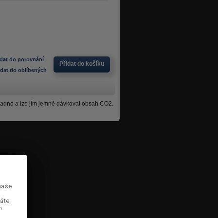
idat do porovnání
Přidat do košíku
idat do oblíbených
snadno a lze jím jemně dávkovat obsah CO2.
naše
naše
áte.
áte.
m
m