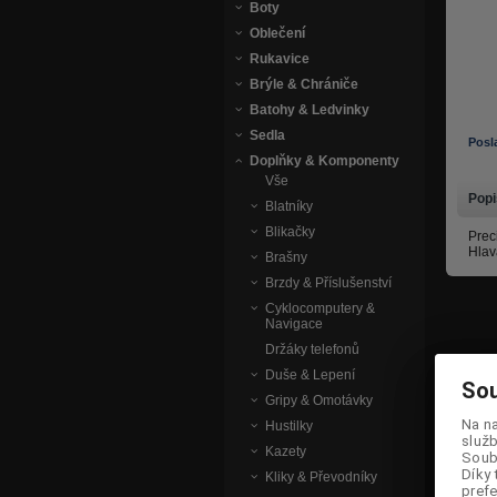
Boty
Oblečení
Rukavice
Brýle & Chrániče
Batohy & Ledvinky
Sedla
Posl
Doplňky & Komponenty
Vše
Popi
Blatníky
Blikačky
Prec
Hlava
Brašny
Brzdy & Příslušenství
Cyklocomputery &
Navigace
Držáky telefonů
Duše & Lepení
Sou
Sou
Gripy & Omotávky
Na n
Na n
Hustilky
služb
služb
Kazety
Soubo
Soubo
Díky 
Díky 
Kliky & Převodníky
prefe
prefe