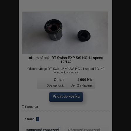
ořech náboje DT Swiss EXP S/S HG 11 speed
12/142
Ořech náboje DT Swiss EXP S/S HG 11 speed 12/142
včetně koncovky.
Cena:
1 999 Kč
Dostupnost:
Jen 2 skladem
Přidat do košíku
Porovnat
Strana:
1
Tabulkové zobrazení
Řádkové zobrazení