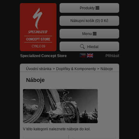
Produkty
Nákupní košík (0) 0 Kč
Menu
Přihlásit
Specialized Concept Store
Úvodní stránka
>
Doplňky & Komponenty
>
Náboje
Náboje
V této kategorii naleznete náboje do kol.