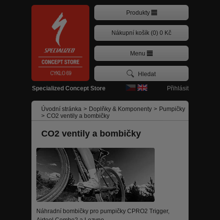
Produkty
Nákupní košík (0) 0 Kč
Menu
Přihlásit
Specialized Concept Store
Úvodní stránka
>
Doplňky & Komponenty
>
Pumpičky
>
CO2 ventily a bombičky
CO2 ventily a bombičky
Náhradní bombičky pro pumpičky CPRO2 Trigger,