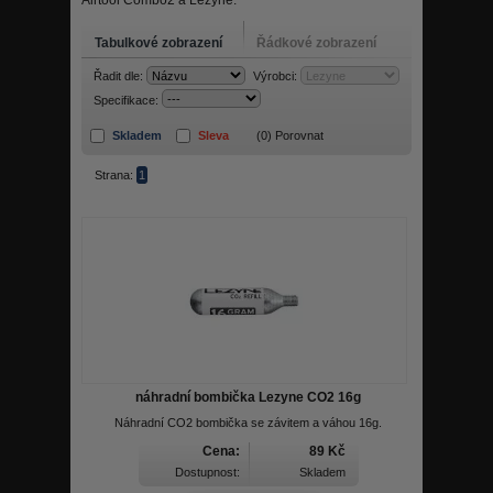
Airtool Combo2 a Lezyne.
Tabulkové zobrazení
Řádkové zobrazení
Řadit dle:
Výrobci:
Specifikace:
Skladem
Sleva
(
0
) Porovnat
Strana:
1
náhradní bombička Lezyne CO2 16g
Náhradní CO2 bombička se závitem a váhou 16g.
Cena:
89 Kč
Dostupnost:
Skladem