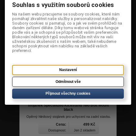
Souhlas s využitím souborů cookies
Souhlas s využitím souborů cookies
Tabulkové zobrazení
Řádkové zobrazení
Na našem webu pracujeme se soubory cookies, které nám
Na našem webu pracujeme se soubory cookies, které nám
Řadit dle:
Výrobci:
pomáhají zkvalitnit naše služby a personalizovat nabídky.
pomáhají zkvalitnit naše služby a personalizovat nabídky.
Soubory cookies si pamatují, co a jak ve svém prohlížeči na
Soubory cookies si pamatují, co a jak ve svém prohlížeči na
Specifikace:
daném zařízení děláte. Díky tomu webová stránka funguje
daném zařízení děláte. Díky tomu webová stránka funguje
podle vás a je schopná se přizpůsobit vašim preferencím.
podle vás a je schopná se přizpůsobit vašim preferencím.
Skladem
Sleva
(
0
) Porovnat
Blokování některých typů souborů může mít vliv na vaši
Blokování některých typů souborů může mít vliv na vaši
uživatelskou zkušenost s naším webem, také nebudeme
uživatelskou zkušenost s naším webem, také nebudeme
Strana:
1
schopni poskytnout vám nabídku na základě vašich
schopni poskytnout vám nabídku na základě vašich
preferencí.
preferencí.
Nastavení
Nastavení
Odmítnout vše
Odmítnout vše
Přijmout všechny cookies
Přijmout všechny cookies
stojánek Specialized Kickstand Two Bolt Mount
black
Opěrný hliníkový stojánek pro uchycení na zadní stavbu.
Cena:
499 Kč
Dostupnost:
Jen 2 skladem