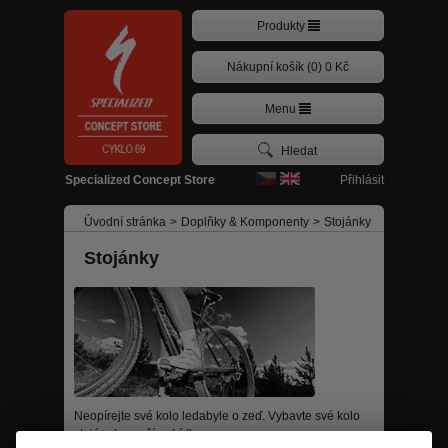
Produkty
Nákupní košík (0) 0 Kč
Menu
Přihlásit
Specialized Concept Store
Úvodní stránka
>
Doplňky & Komponenty
>
Stojánky
Stojánky
Neopírejte své kolo ledabyle o zeď. Vybavte své kolo
stojánek z naší nabídky.