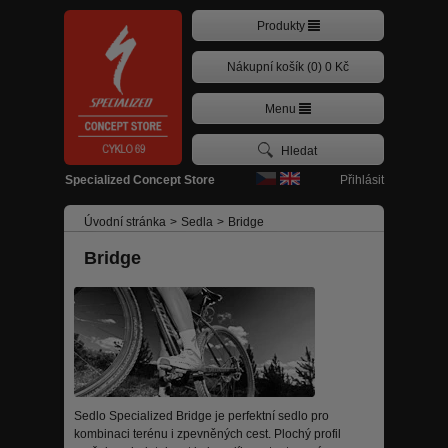
Produkty
Nákupní košík (0) 0 Kč
Menu
Přihlásit
Specialized Concept Store
Úvodní stránka
>
Sedla
>
Bridge
Bridge
Sedlo Specialized Bridge je perfektní sedlo pro
kombinaci terénu i zpevněných cest. Plochý profil