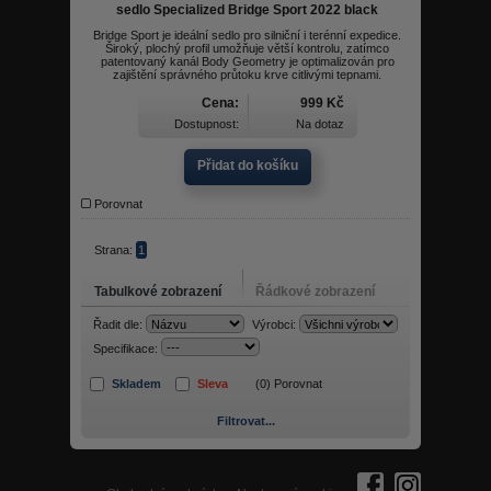
sedlo Specialized Bridge Sport 2022 black
Bridge Sport je ideální sedlo pro silniční i terénní expedice.
Široký, plochý profil umožňuje větší kontrolu, zatímco
patentovaný kanál Body Geometry je optimalizován pro
zajištění správného průtoku krve citlivými tepnami.
Cena:
999 Kč
Dostupnost:
Na dotaz
Přidat do košíku
Porovnat
Strana:
1
Tabulkové zobrazení
Řádkové zobrazení
Řadit dle:
Výrobci:
Specifikace:
Skladem
Sleva
(
0
) Porovnat
Filtrovat...