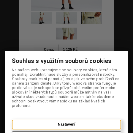
Cena:
1 125 Kč
Souhlas s využitím souborů cookies
Souhlas s využitím souborů cookies
Dostupnost:
Na dotaz
Původní
Na našem webu pracujeme se soubory cookies, které nám
Na našem webu pracujeme se soubory cookies, které nám
2 499 Kč
cena:
pomáhají zkvalitnit naše služby a personalizovat nabídky.
pomáhají zkvalitnit naše služby a personalizovat nabídky.
Soubory cookies si pamatují, co a jak ve svém prohlížeči na
Soubory cookies si pamatují, co a jak ve svém prohlížeči na
Sleva:
55,0 %
daném zařízení děláte. Díky tomu webová stránka funguje
daném zařízení děláte. Díky tomu webová stránka funguje
podle vás a je schopná se přizpůsobit vašim preferencím.
podle vás a je schopná se přizpůsobit vašim preferencím.
Kód:
64222-7302
Blokování některých typů souborů může mít vliv na vaši
Blokování některých typů souborů může mít vliv na vaši
uživatelskou zkušenost s naším webem, také nebudeme
uživatelskou zkušenost s naším webem, také nebudeme
schopni poskytnout vám nabídku na základě vašich
schopni poskytnout vám nabídku na základě vašich
Velikost:
preferencí.
preferencí.
Poslat dotaz
Poslat odkaz
Tisknout
Nastavení
Nastavení