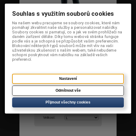
Souhlas s využitím souborů cookies
Souhlas s využitím souborů cookies
Na našem webu pracujeme se soubory cookies, které nám
Na našem webu pracujeme se soubory cookies, které nám
pomáhají zkvalitnit naše služby a personalizovat nabídky.
pomáhají zkvalitnit naše služby a personalizovat nabídky.
Soubory cookies si pamatují, co a jak ve svém prohlížeči na
Soubory cookies si pamatují, co a jak ve svém prohlížeči na
daném zařízení děláte. Díky tomu webová stránka funguje
daném zařízení děláte. Díky tomu webová stránka funguje
podle vás a je schopná se přizpůsobit vašim preferencím.
podle vás a je schopná se přizpůsobit vašim preferencím.
Blokování některých typů souborů může mít vliv na vaši
Blokování některých typů souborů může mít vliv na vaši
uživatelskou zkušenost s naším webem, také nebudeme
uživatelskou zkušenost s naším webem, také nebudeme
schopni poskytnout vám nabídku na základě vašich
schopni poskytnout vám nabídku na základě vašich
preferencí.
preferencí.
Cena:
1 260 Kč
Dostupnost:
Jen 1 skladem
Nastavení
Nastavení
Původní
2 799 Kč
cena:
Odmítnout vše
Odmítnout vše
Sleva:
55,0 %
Přijmout všechny cookies
Přijmout všechny cookies
Kód:
89211080-10-L
Velikost: