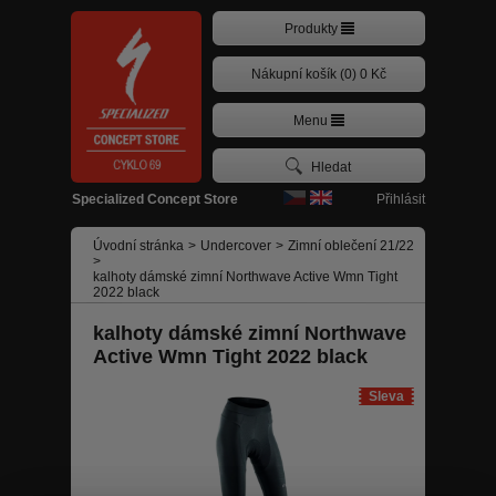
Produkty
Nákupní košík (0) 0 Kč
Menu
Přihlásit
Specialized Concept Store
Úvodní stránka
>
Undercover
>
Zimní oblečení 21/22
>
kalhoty dámské zimní Northwave Active Wmn Tight
2022 black
kalhoty dámské zimní Northwave
Active Wmn Tight 2022 black
Sleva