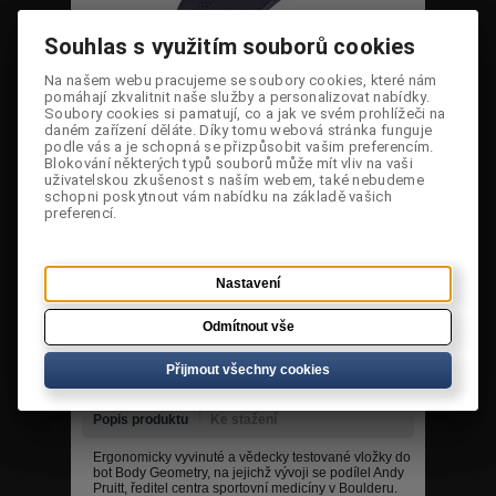
Souhlas s využitím souborů cookies
Souhlas s využitím souborů cookies
Cena:
779 Kč
Na našem webu pracujeme se soubory cookies, které nám
Na našem webu pracujeme se soubory cookies, které nám
pomáhají zkvalitnit naše služby a personalizovat nabídky.
pomáhají zkvalitnit naše služby a personalizovat nabídky.
Soubory cookies si pamatují, co a jak ve svém prohlížeči na
Soubory cookies si pamatují, co a jak ve svém prohlížeči na
Dostupnost:
Jen 2 skladem
daném zařízení děláte. Díky tomu webová stránka funguje
daném zařízení děláte. Díky tomu webová stránka funguje
podle vás a je schopná se přizpůsobit vašim preferencím.
podle vás a je schopná se přizpůsobit vašim preferencím.
Kód:
613E-9536
Blokování některých typů souborů může mít vliv na vaši
Blokování některých typů souborů může mít vliv na vaši
uživatelskou zkušenost s naším webem, také nebudeme
uživatelskou zkušenost s naším webem, také nebudeme
Velikost:
schopni poskytnout vám nabídku na základě vašich
schopni poskytnout vám nabídku na základě vašich
preferencí.
preferencí.
Poslat dotaz
Poslat odkaz
Tisknout
Nastavení
Nastavení
Odmítnout vše
Odmítnout vše
Přidat do porovnání
Přidat do košíku
Přijmout všechny cookies
Přijmout všechny cookies
Přidat do oblíbených
Popis produktu
Ke stažení
Ergonomicky vyvinuté a vědecky testované vložky do
bot Body Geometry, na jejichž vývoji se podílel Andy
Pruitt, ředitel centra sportovní medicíny v Boulderu.