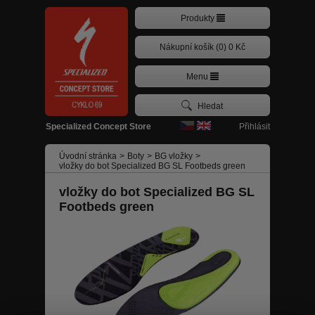
Produkty
Nákupní košík (0) 0 Kč
Menu
Přihlásit
Specialized Concept Store
Úvodní stránka
>
Boty
>
BG vložky
>
vložky do bot Specialized BG SL Footbeds green
vložky do bot Specialized BG SL
Footbeds green