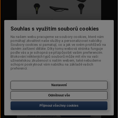
Cena:
2 169 Kč
Souhlas s využitím souborů cookies
Souhlas s využitím souborů cookies
Dostupnost:
Na dotaz
Na našem webu pracujeme se soubory cookies, které nám
Na našem webu pracujeme se soubory cookies, které nám
pomáhají zkvalitnit naše služby a personalizovat nabídky.
pomáhají zkvalitnit naše služby a personalizovat nabídky.
Původní
3 099 Kč
cena:
Soubory cookies si pamatují, co a jak ve svém prohlížeči na
Soubory cookies si pamatují, co a jak ve svém prohlížeči na
daném zařízení děláte. Díky tomu webová stránka funguje
daném zařízení děláte. Díky tomu webová stránka funguje
Sleva:
30,0 %
podle vás a je schopná se přizpůsobit vašim preferencím.
podle vás a je schopná se přizpůsobit vašim preferencím.
Blokování některých typů souborů může mít vliv na vaši
Blokování některých typů souborů může mít vliv na vaši
uživatelskou zkušenost s naším webem, také nebudeme
uživatelskou zkušenost s naším webem, také nebudeme
Kód:
27121-2508
schopni poskytnout vám nabídku na základě vašich
schopni poskytnout vám nabídku na základě vašich
preferencí.
preferencí.
Šířka:
Nastavení
Nastavení
Poslat dotaz
Poslat odkaz
Tisknout
Odmítnout vše
Odmítnout vše
Přijmout všechny cookies
Přijmout všechny cookies
Přidat do porovnání
Přidat do košíku
Přidat do oblíbených