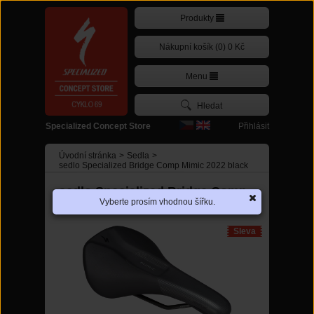
Produkty
Nákupní košík (0) 0 Kč
Menu
Přihlásit
Specialized Concept Store
Úvodní stránka
>
Sedla
>
sedlo Specialized Bridge Comp Mimic 2022 black
sedlo Specialized Bridge Comp
Vyberte prosím vhodnou šířku.
Mimic 2022 black
Sleva