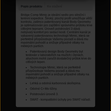
Popis produktu
Ke stažení
Bridge Comp Mimic je ideální sedlo pro silniční i
terénní expedice. Široký, plochý profil umožňuje větší
kontrolu, zatímco patentovaný kanál Body Geometry
je optimalizován pro zajištění správného průtoku krve
citlivými tepnami. Úroveň polstrování 3 dává
nebývalý komfort pro sedací kosti. Centrální kanál je
vybavený patentovanou technologií Mimic, která se
perfektně přizpůsobuje Vašemu pozadí a dává mu
maximální pohodlí a snižuje případné otlaky na
měkkých partiích.
Patentovaný design Body Geometry byl
testován v laboratořích na mužích i ženách,
abychom mohli zaručit dostatečný průtok krve do
citlivých tepen.
Technologie Mimic, která se perfektně
přizpůsobuje Vašemu pozadí a dává mu
maximální pohodlí a snižuje případné otlaky na
měkkých partiích.
Lehká a odolná karbonová skořepina.
Odolné Cr-Mo ližiny.
Polstrování úrovně 3.
SWAT - kompatibilní úchyty pro SWAT nářadí.