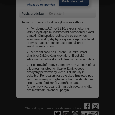
Přidat do košíku
Přidat do oblíbených
Popis produktu
Ke stažení
Teplé, pružné a pohodlné cyklistické kalhoty.
Vyrobeno z ACTION 210, vysoce výkonné
látky s vynikajícími vlastnostmi odvádění vlhkosti
a maximální prodyšností spolu se správnou
kompresí svalů, aby byla zajištěna úplná volnost
pohybu. Tato tkanina je také odolná proti
žmolkování a oděru.
V přední části pasu přehnutá látka, vzadu
elastická žakárová mikrovlákno. Elastická
síťovina na zadní straně kolen pro lepší ventilaci.
Polstrování: Body Geometry 3D Contour, pěna
s jednou hustotou. Antibakteriální, vysoce
prodyšný perforovaný vrchní list, měkký k
pokožce. Pěnová vrstva s vysokou hustotou pod
vrchním listem pro nejlepší pohodlí a stabilitu na
sedle. Centrální kanál zabraňuje tlaku.
Anatomicky tvarovaná 2 mm polstrovaná křídla
pro maximální svobodu pohybu.
Obchodní podmínky
Nastavení cookies