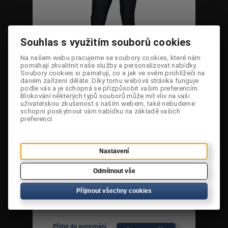
Souhlas s využitím souborů cookies
Souhlas s využitím souborů cookies
Na našem webu pracujeme se soubory cookies, které nám
Na našem webu pracujeme se soubory cookies, které nám
Cena:
990 Kč
pomáhají zkvalitnit naše služby a personalizovat nabídky.
pomáhají zkvalitnit naše služby a personalizovat nabídky.
Soubory cookies si pamatují, co a jak ve svém prohlížeči na
Soubory cookies si pamatují, co a jak ve svém prohlížeči na
Dostupnost:
Jen 1 skladem
daném zařízení děláte. Díky tomu webová stránka funguje
daném zařízení děláte. Díky tomu webová stránka funguje
podle vás a je schopná se přizpůsobit vašim preferencím.
podle vás a je schopná se přizpůsobit vašim preferencím.
Původní
2 199 Kč
Blokování některých typů souborů může mít vliv na vaši
Blokování některých typů souborů může mít vliv na vaši
cena:
uživatelskou zkušenost s naším webem, také nebudeme
uživatelskou zkušenost s naším webem, také nebudeme
schopni poskytnout vám nabídku na základě vašich
schopni poskytnout vám nabídku na základě vašich
Sleva:
55,0 %
preferencí.
preferencí.
Kód:
644-9007.1
Velikost:
Nastavení
Nastavení
Odmítnout vše
Odmítnout vše
Poslat dotaz
Poslat odkaz
Tisknout
Přijmout všechny cookies
Přijmout všechny cookies
Přidat do porovnání