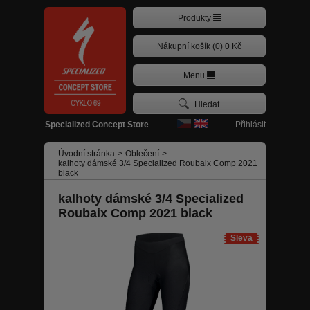
Produkty
Nákupní košík (0) 0 Kč
Menu
Přihlásit
Specialized Concept Store
Úvodní stránka
>
Oblečení
>
kalhoty dámské 3/4 Specialized Roubaix Comp 2021
black
kalhoty dámské 3/4 Specialized
Roubaix Comp 2021 black
Sleva