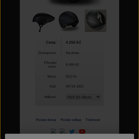
Cena:
4 250 Kč
Dostupnost:
Na dotaz
Původní
8 499 Kč
cena:
Sleva:
50,0 %
Kód:
60719-1801
Velikost:
Poslat dotaz
Poslat odkaz
Tisknout