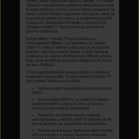
nesedí, takže jsme proto navrhli S-Works TT s naším
výškově nastavitelným systémem Mindset micro-dial
fit, který zajišťuje rychlé a přesné mikro nastavení. To
spolu s naším lehkým popruhem 4X DryLite, který se
neprotáhne potem ani vodou, a systémem popruhů
Instrap pro ultralehkou konstrukci a bezpečnost,
přispěje k přilbě TT, která poskytuje pohodlí na
dlouhé vzdálenosti.
Každá přilba S-Works TT byla navržena s
odnímatelným štítkem, což znamená, že získáte
přilbu TT, která je stejně rychlá jako se slunečními
brýlemi - jako první svého druhu. Každá helma je
dodávána se dvěma odnímatelnými štíty (kouřový a
čirý), které umožňují maximální viditelnost při pozici
na aero-řídítkách.
S naší nejpokrokovější aerodynamikou a ventilací
vyvinutou v tunelu Win-Tunel je helma S-Works TT
vaší nejlepší volbou pro rychlost.
Upínací systém adaptabilní pro sensor pádu
ANGI.
Nový systém MIPS SL je nejlehčí a nejvíce
odvětraný MIPS systém na trhu a je pouze
dostupný na helmách Specialized.
Pokročilá, ve větrném tunelu vyvinutá
aerodynamika a větrání ušetří 62 sekund na 40
km ve srovnání se standardní silniční přilbou.
Patentovaná Energy Optimized Multi-Density
EPS konstrukce s různou hustotou materiálu