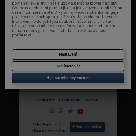
pomáhají zkvalitnit naše služby a personalizovat nabídky.
pomáhají zkvalitnit naše služby a personalizovat nabídky.
Soubory cookies si pamatují, co a jak ve svém prohlížeči na
Soubory cookies si pamatují, co a jak ve svém prohlížeči na
daném zařízení děláte. Díky tomu webová stránka funguje
daném zařízení děláte. Díky tomu webová stránka funguje
podle vás a je schopná se přizpůsobit vašim preferencím.
podle vás a je schopná se přizpůsobit vašim preferencím.
Blokování některých typů souborů může mít vliv na vaši
Blokování některých typů souborů může mít vliv na vaši
Cena:
603 Kč
uživatelskou zkušenost s naším webem, také nebudeme
uživatelskou zkušenost s naším webem, také nebudeme
schopni poskytnout vám nabídku na základě vašich
schopni poskytnout vám nabídku na základě vašich
Dostupnost:
Jen 1 skladem
preferencí.
preferencí.
Původní
1 340 Kč
cena:
Nastavení
Nastavení
Sleva:
55,0 %
Odmítnout vše
Odmítnout vše
Kód:
89181044-90.2
Velikost:
Přijmout všechny cookies
Přijmout všechny cookies
Poslat dotaz
Poslat odkaz
Tisknout
Přidat do porovnání
Přidat do košíku
Přidat do oblíbených