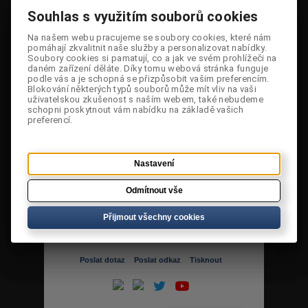
Souhlas s využitím souborů cookies
Souhlas s využitím souborů cookies
Na našem webu pracujeme se soubory cookies, které nám
Na našem webu pracujeme se soubory cookies, které nám
pomáhají zkvalitnit naše služby a personalizovat nabídky.
pomáhají zkvalitnit naše služby a personalizovat nabídky.
Soubory cookies si pamatují, co a jak ve svém prohlížeči na
Soubory cookies si pamatují, co a jak ve svém prohlížeči na
daném zařízení děláte. Díky tomu webová stránka funguje
daném zařízení děláte. Díky tomu webová stránka funguje
podle vás a je schopná se přizpůsobit vašim preferencím.
podle vás a je schopná se přizpůsobit vašim preferencím.
Blokování některých typů souborů může mít vliv na vaši
Blokování některých typů souborů může mít vliv na vaši
Cena:
1 800 Kč
uživatelskou zkušenost s naším webem, také nebudeme
uživatelskou zkušenost s naším webem, také nebudeme
schopni poskytnout vám nabídku na základě vašich
schopni poskytnout vám nabídku na základě vašich
Dostupnost:
Jen 1 skladem
preferencí.
preferencí.
Původní
3 999 Kč
cena:
Nastavení
Nastavení
Sleva:
55,0 %
Kód:
89211090-10-L
Odmítnout vše
Odmítnout vše
Velikost:
Přijmout všechny cookies
Přijmout všechny cookies
Poslat dotaz
Poslat odkaz
Tisknout