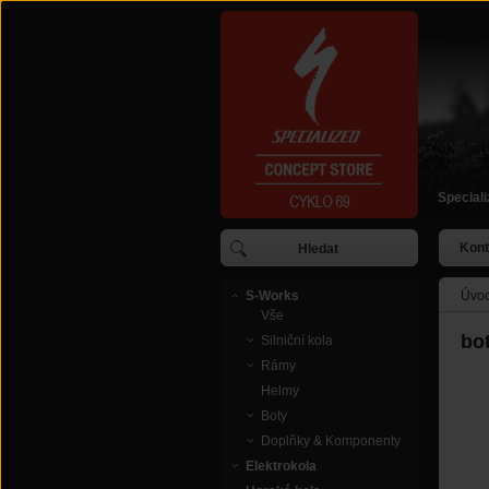
Special
Kont
S-Works
Úvod
Vše
bo
Silniční kola
Rámy
Helmy
Boty
Doplňky & Komponenty
Elektrokola