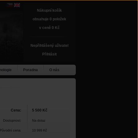
Nákupní košík
obsahuje 0 položek
v ceně 0 Kč
Nepřihlášený uživatel
Přihlásit
nologie
Poradna
O nás
Cena:
5 500 Kč
Dostupnost:
Na dotaz
Původní cena:
10 999 Kč