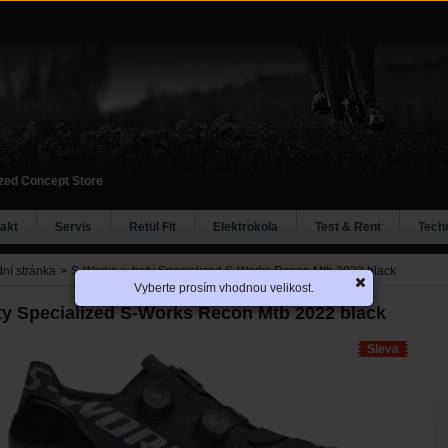
ized Concept Store
akt
Servis
Retül Fit
Elektrokola
Test & Rent
Tech
ní stránka
>
S-Works
>
boty Specialized S-Works Recon Mtb 2022 black
Vyberte prosím vhodnou velikost.
ty Specialized S-Works Recon Mtb 2022 black
Sleva